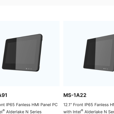
A91
MS-1A22
12.1" Front IP65 Fanless HMI Panel PC
®
®
el
Alderlake N Series
with Intel
Alderlake N Ser