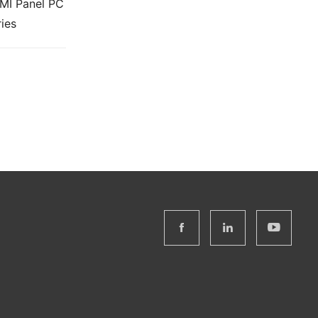
HMI Panel PC
ies