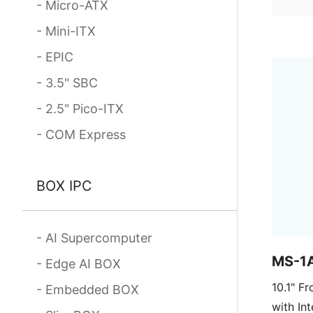
Micro-ATX
Mini-ITX
EPIC
3.5" SBC
2.5" Pico-ITX
COM Express
BOX IPC
AI Supercomputer
MS-1
Edge AI BOX
10.1" Front IP65 Fanless HMI Panel PC
Embedded BOX
with Int