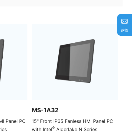
詢價
MS-1A32
15" Front IP65 Fanless HMI Panel PC
®
ies
with Intel
Alderlake N Series