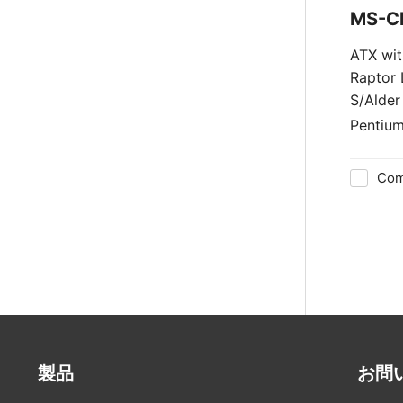
MS-C
ATX wit
Raptor 
S/Alder
Pentiu
Core™ i
Com
製品
お問