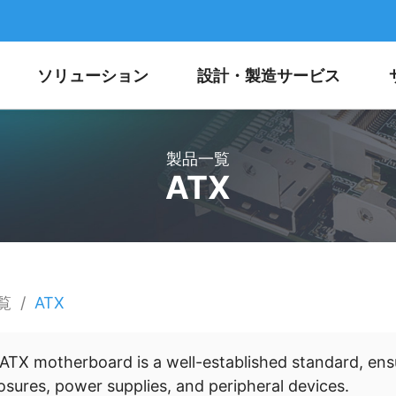
ソリューション
設計・製造サービス
製品一覧
ATX
覧
ATX
ATX motherboard is a well-established standard, ensu
osures, power supplies, and peripheral devices.