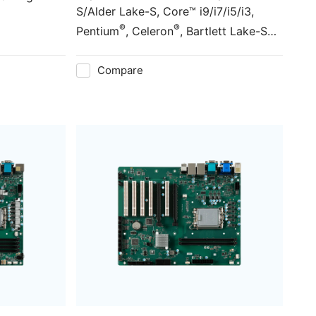
S/Alder Lake-S, Core™ i9/i7/i5/i3,
®
®
Pentium
, Celeron
, Bartlett Lake-S
®
Core™ i7/i5/i3/300 Processor & Intel
H610E for Mainstream Solution
Compare