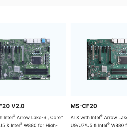
F20 V2.0
MS-CF20
®
®
h Intel
Arrow Lake-S , Core™
ATX with Intel
Arrow Lake
®
®
5 & Intel
W880 for High-
U9/U7/U5 & Intel
W880 for High-