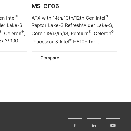
MS-CF06
®
®
n Intel
ATX with 14th/13th/12th Gen Intel
der Lake-S,
Raptor Lake-S Refresh/Alder Lake-S,
®
®
®
®
, Celeron
,
Core™ i9/i7/i5/i3, Pentium
, Celeron
i5/i3/300
®
Processor & Intel
H610E for
Q670E for
Mainstream Solution
n
Compare