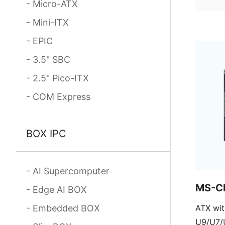
Micro-ATX
Mini-ITX
EPIC
3.5" SBC
2.5" Pico-ITX
COM Express
BOX IPC
AI Supercomputer
MS-C
Edge AI BOX
Embedded BOX
ATX wit
U9/U7/U