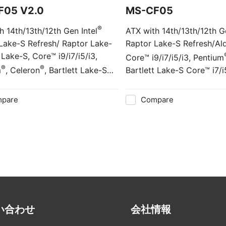
F05 V2.0
MS-CF05
®
h 14th/13th/12th Gen Intel
ATX with 14th/13th/12th Ge
Lake-S Refresh/ Raptor Lake-
Raptor Lake-S Refresh/Al
 Lake-S, Core™ i9/i7/i5/i3,
Core™ i9/i7/i5/i3, Pentium
®
®
m
, Celeron
, Bartlett Lake-S
Bartlett Lake-S Core™ i7/
®
®
7/i5/i3/300 Processor & Intel
Processor & Intel
R680E/
Q670E for High-Performance Solution
High-Performance Solutio
pare
Compare
い合わせ
会社情報